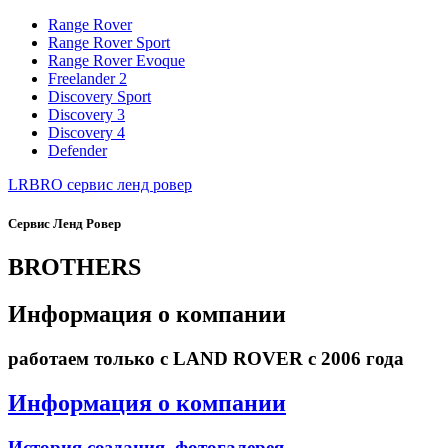
Range Rover
Range Rover Sport
Range Rover Evoque
Freelander 2
Discovery Sport
Discovery 3
Discovery 4
Defender
LRBRO
сервис ленд ровер
Сервис Ленд Ровер
BROTHERS
Информация о компании
работаем только с LAND ROVER с 2006 года
Информация о компании
История создания, фотогалерея