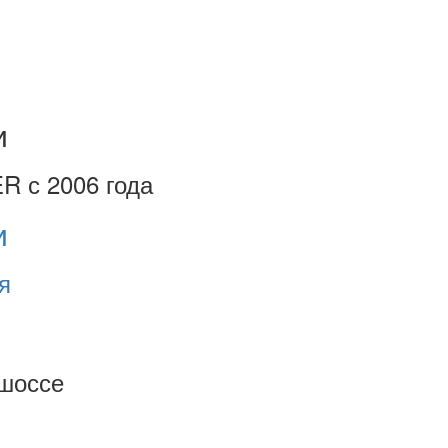
и
R с 2006 года
и
я
шоссе