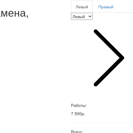
Левый
Правый
амена,
Работы:
7 500р.
Всего: