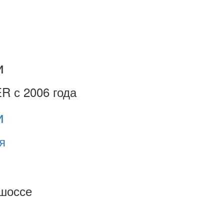
и
R с 2006 года
и
я
шоссе