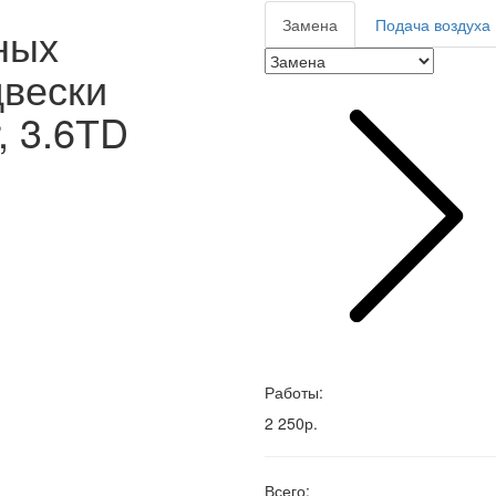
Замена
Подача воздуха
ных
двески
, 3.6ТD
Работы:
2 250р.
Всего: