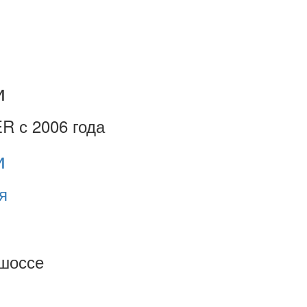
и
R с 2006 года
и
я
шоссе