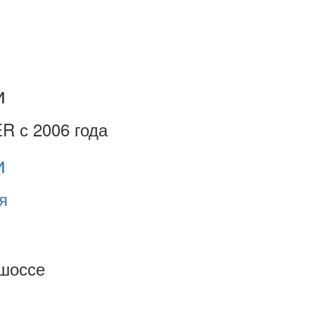
и
R с 2006 года
и
я
шоссе